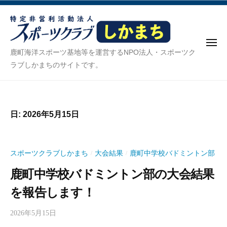
ス
ー
コ
ポ
ン
ー
テ
ツ
メ
ン
ク
ス
ニ
鹿町海洋スポーツ基地等を運営するNPO法人・スポーツク
ュ
ラ
ツ
ポ
ラブしかまちのサイトです。
ー
ブ
へ
ー
し
ス
ツ
か
キ
ク
ま
日:
2026年5月15日
ッ
ち
ラ
プ
ブ
し
スポーツクラブしかまち
大会結果
鹿町中学校バドミントン部
/
/
か
鹿町中学校バドミントン部の大会結果
ま
を報告します！
ち
2026年5月15日
b
y