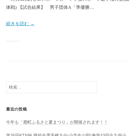
体戦) 【試合結果】 男子団体A「準優勝…
続きを読む →
検
索:
最近の投稿
今年も「鹿町ふるさと夏まつり」が開催されます！！
第35回KTN杯 県総合選手権大会(小学生の部)兼第43回全九州小