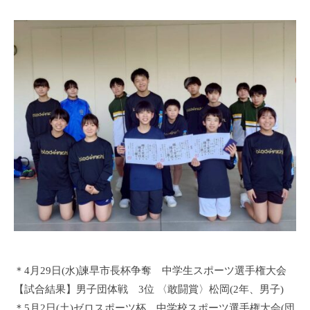
s
p
o
s
h
i
k
a
＊4月29日(水)諫早市長杯争奪 中学生スポーツ選手権大会
【試合結果】男子団体戦 3位 〈敢闘賞〉松岡(2年、男子)
＊5月2日(土)ゼロスポーツ杯 中学校スポーツ選手権大会(団