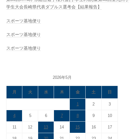
学生大会長崎県代表ダブルス選考会【結果報告】
スポーツ基地便り
スポーツ基地便り
スポーツ基地便り
2026年5月
月
火
水
木
金
土
日
1
2
3
4
5
6
7
8
9
10
11
12
13
14
15
16
17
18
19
20
21
22
23
24