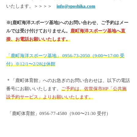
問
いたします。＞＞＞＞
info@sposhika.com
い
合
※[鹿町海洋スポーツ基地]へのお問い合わせ、ご予約はメー
ルでは受け付けておりません。
鹿町海洋スポーツ基地へ直
わ
接、お電話お願いいたします。
せ
「鹿町海洋スポーツ基地」 0956-73-2050（9:00〜17:00 受
2025
付）※12/1〜2/28は休館
年
8
月
＊「鹿町体育館」へのお急ぎのお問い合わせは、以下の電話
29
番号にお願いいたします。
ご予約は、佐世保市HP「公共施
日
設予約サービス」よりお願いいたします。
by
sposhika
「鹿町体育館」0956-77-4580（9:00〜21:30 受付）