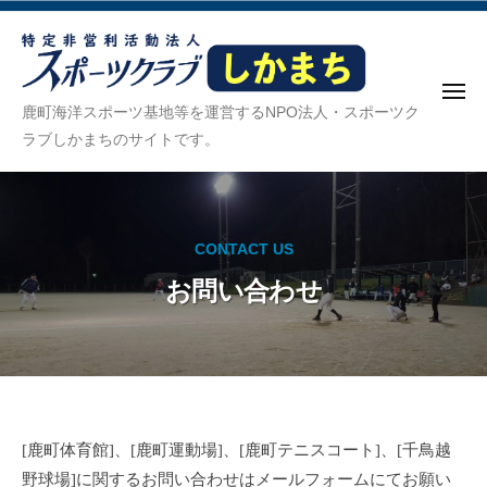
ス
ー
コ
ポ
ン
ー
テ
ツ
メ
ン
ク
ス
ニ
鹿町海洋スポーツ基地等を運営するNPO法人・スポーツク
ュ
ラ
ツ
ポ
ラブしかまちのサイトです。
ー
ブ
へ
ー
し
ス
ツ
か
キ
ク
ま
ッ
CONTACT US
ち
ラ
プ
お問い合わせ
ブ
し
か
ま
ち
お
[鹿町体育館]、[鹿町運動場]、[鹿町テニスコート]、[千鳥越
野球場]に関するお問い合わせはメールフォームにてお願い