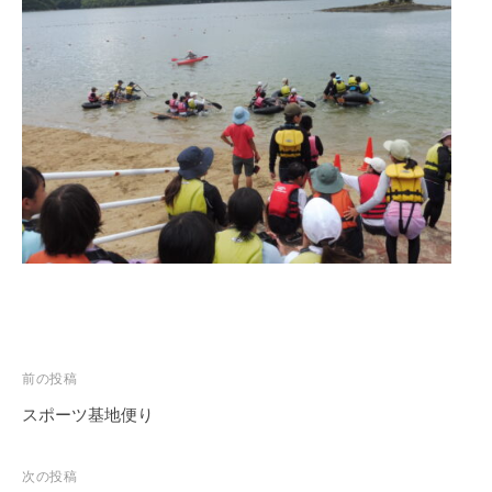
投
前の投稿
稿
スポーツ基地便り
ナ
ビ
次の投稿