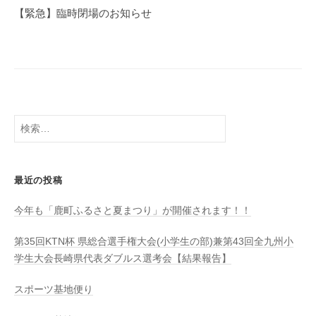
ゲ
【緊急】臨時閉場のお知らせ
ー
シ
ョ
ン
検
索:
最近の投稿
今年も「鹿町ふるさと夏まつり」が開催されます！！
第35回KTN杯 県総合選手権大会(小学生の部)兼第43回全九州小
学生大会長崎県代表ダブルス選考会【結果報告】
スポーツ基地便り