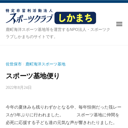
ス
ー
コ
ポ
ン
ー
テ
ツ
メ
ン
ク
ス
ニ
鹿町海洋スポーツ基地等を運営するNPO法人・スポーツク
ュ
ラ
ツ
ポ
ラブしかまちのサイトです。
ー
ブ
へ
ー
し
ス
ツ
か
キ
ク
ま
佐世保市
鹿町海洋スポーツ基地
/
ッ
ち
ラ
プ
スポーツ基地便り
ブ
し
2022年8月24日
b
か
y
ま
s
今年の夏休みも残りわずかとなる中、毎年恒例だった筏レー
p
ち
スが3年ぶりに行われました。 スポーツ基地に仲間を
o
s
必死に応援する子ども達の元気な声が響きわたりました。