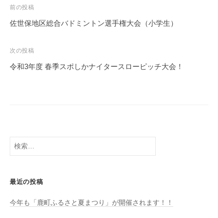
投
前の投稿
稿
佐世保地区総合バドミントン選手権大会（小学生）
ナ
ビ
次の投稿
ゲ
令和3年度 春季スポしかナイタースローピッチ大会！
ー
シ
ョ
ン
検
索:
最近の投稿
今年も「鹿町ふるさと夏まつり」が開催されます！！