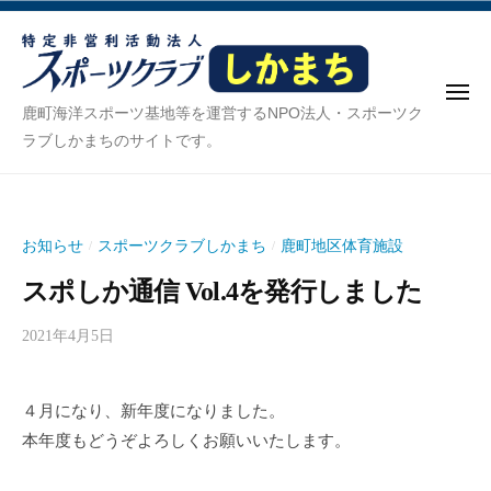
ス
ー
コ
ポ
ン
ー
テ
ツ
メ
ン
ク
ス
ニ
鹿町海洋スポーツ基地等を運営するNPO法人・スポーツク
ュ
ラ
ツ
ポ
ラブしかまちのサイトです。
ー
ブ
へ
ー
し
ス
ツ
か
キ
ク
ま
お知らせ
スポーツクラブしかまち
鹿町地区体育施設
/
/
ッ
ち
ラ
プ
スポしか通信 Vol.4を発行しました
ブ
し
2021年4月5日
b
か
y
ま
s
４月になり、新年度になりました。
p
ち
本年度もどうぞよろしくお願いいたします。
o
s