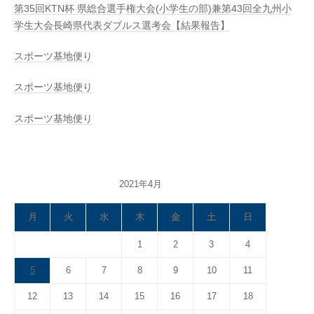
第35回KTN杯 県総合選手権大会(小学生の部)兼第43回全九州小
学生大会長崎県代表ダブルス選考会【結果報告】
スポーツ基地便り
スポーツ基地便り
スポーツ基地便り
2021年4月
月
火
水
木
金
土
日
1
2
3
4
5
6
7
8
9
10
11
12
13
14
15
16
17
18