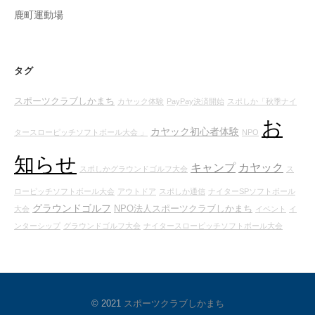
鹿町運動場
タグ
スポーツクラブしかまち
カヤック体験
PayPay決済開始
スポしか「秋季ナイ
お
カヤック初心者体験
タースローピッチソフトボール大会 」
NPO
知らせ
キャンプ
カヤック
スポしかグラウンドゴルフ大会
ス
ローピッチソフトボール大会
アウトドア
スポしか通信
ナイターSPソフトボール
グラウンドゴルフ
NPO法人スポーツクラブしかまち
大会
イベント
イ
ンターシップ
グラウンドゴルフ大会
ナイタースローピッチソフトボール大会
© 2021
スポーツクラブしかまち