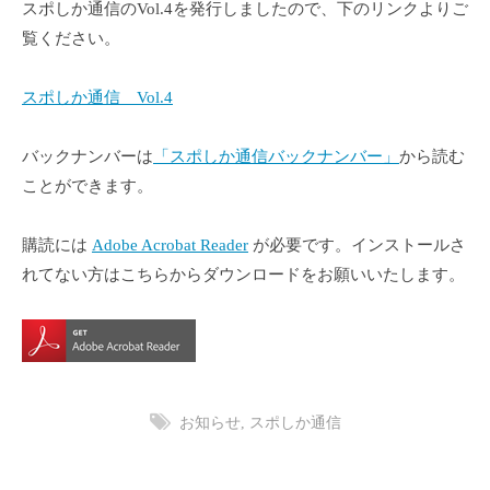
h
スポしか通信のVol.4を発行しましたので、下のリンクよりご
i
覧ください。
k
a
スポしか通信 Vol.4
バックナンバーは
「スポしか通信バックナンバー」
から読む
ことができます。
購読には
Adobe Acrobat Reader
が必要です。インストールさ
れてない方はこちらからダウンロードをお願いいたします。
お知らせ
,
スポしか通信